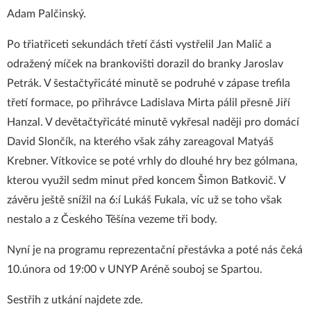
Adam Palčinský.
Po třiatřiceti sekundách třetí části vystřelil Jan Malič a
odražený míček na brankovišti dorazil do branky Jaroslav
Petrák. V šestačtyřicáté minutě se podruhé v zápase trefila
třetí formace, po přihrávce Ladislava Mirta pálil přesně Jiří
Hanzal. V devětačtyřicáté minutě vykřesal naději pro domácí
David Slončík, na kterého však záhy zareagoval Matyáš
Krebner. Vítkovice se poté vrhly do dlouhé hry bez gólmana,
kterou využil sedm minut před koncem Šimon Batkovič. V
závěru ještě snížil na 6:í Lukáš Fukala, víc už se toho však
nestalo a z Českého Těšína vezeme tři body.
Nyní je na programu reprezentační přestávka a poté nás čeká
10.února od 19:00 v UNYP Aréně souboj se Spartou.
Sestřih z utkání najdete
zde
.