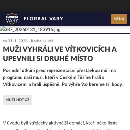
FLORBAL VARY
MENU
so 31. 1. 2026
- Korbel Lukáš
MUŽI VYHRÁLI VE VÍTKOVICÍCH A
UPEVNILI SI DRUHÉ MÍSTO
Poslední utkání před reprezentační přestávkou měli na
programu naši muži, kteří v Českém Těšíně hráli s
Vítkovicemi a hráli úspěšně. Po výhře 9:6 bereme tři body.
MUŽI HDT.CZ
V úvodu byli střelecky aktivnější domácí, kteří několikrát