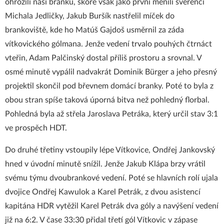
ohrozili naší branku, skóre však jako první měnili svěřenci
Michala Jedličky, Jakub Buršík nastřelil míček do
brankoviště, kde ho Matúš Gajdoš usměrnil za záda
vítkovického gólmana. Jenže vedení trvalo pouhých čtrnáct
vteřin, Adam Palčinský dostal příliš prostoru a srovnal. V
osmé minutě vypálil nadvakrát Dominik Bürger a jeho přesný
projektil skončil pod břevnem domácí branky. Poté to byla z
obou stran spíše taková úporná bitva než pohledný florbal.
Pohledná byla až střela Jaroslava Petráka, který určil stav 3:1
ve prospěch HDT.
Do druhé třetiny vstoupily lépe Vítkovice, Ondřej Jankovský
hned v úvodní minutě snížil. Jenže Jakub Klápa brzy vrátil
svému týmu dvoubrankové vedení. Poté se hlavních rolí ujala
dvojice Ondřej Kawulok a Karel Petrák, z dvou asistencí
kapitána HDR vytěžil Karel Petrák dva góly a navýšení vedení
již na 6:2. V čase 33:30 přidal třetí gól Vítkovic v zápase