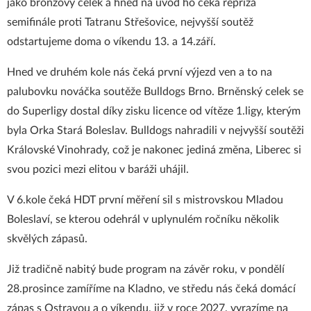
jako bronzový celek a hned na úvod ho čeká repríza
semifinále proti Tatranu Střešovice, nejvyšší soutěž
odstartujeme doma o víkendu 13. a 14.září.
Hned ve druhém kole nás čeká první výjezd ven a to na
palubovku nováčka soutěže Bulldogs Brno. Brněnský celek se
do Superligy dostal díky zisku licence od vítěze 1.ligy, kterým
byla Orka Stará Boleslav. Bulldogs nahradili v nejvyšší soutěži
Královské Vinohrady, což je nakonec jediná změna, Liberec si
svou pozici mezi elitou v baráži uhájil.
V 6.kole čeká HDT první měření sil s mistrovskou Mladou
Boleslaví, se kterou odehrál v uplynulém ročníku několik
skvělých zápasů.
Již tradičně nabitý bude program na závěr roku, v pondělí
28.prosince zamíříme na Kladno, ve středu nás čeká domácí
zápas s Ostravou a o víkendu, již v roce 2027, vyrazíme na