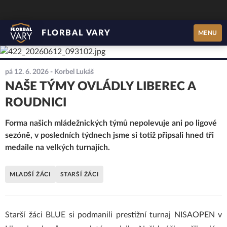
FLORBAL VARY
MENU
pá 12. 6. 2026
- Korbel Lukáš
NAŠE TÝMY OVLÁDLY LIBEREC A
ROUDNICI
Forma našich mládežnických týmů nepolevuje ani po ligové
sezóně, v posledních týdnech jsme si totiž připsali hned tři
medaile na velkých turnajích.
MLADŠÍ ŽÁCI
STARŠÍ ŽÁCI
Starší žáci BLUE si podmanili prestižní turnaj NISAOPEN v