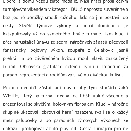
Liberci a domů vezou zlaté medaile. Naši hráči prošli celým
turnajovým víkendem v kategorii BU15 naprosto suverénně a
bez jediné porážky smetli každého, kdo se jim postavil do
cesty
. Skvělé týmové výkony a herní dominance je
katapultovaly až do samotného finále turnaje. Tam kluci i
přes narůstající únavu ze sedmi náročných zápasů předvedli
fantastický, bojovný výkon, soupeře z Čelákovic jasně
přehráli a po závěrečném hvizdu mohli slavit zasloužený
triumf
. Obrovská gratulace celému týmu i trenérům za
parádní reprezentaci a rodičům za skvělou diváckou kulisu.
Pozadu nechtěl zůstat ani náš druhý tým starších žáků
WHITE, který na turnaji nechal na hřišti úplně všechno a
prezentoval se skvělým, bojovným florbalem. Kluci v náročné
skupině ukazovali obrovské herní nasazení, rvali se o každý
metr palubovky a po parádních týmových výkonech se
dokázali probojovat až do play off. Cesta turnajem pro ně