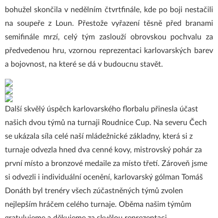
bohužel skončila v nedělním čtvrtfinále, kde po boji nestačili
na soupeře z Loun. Přestože vyřazení těsně před branami
semifinále mrzí, celý tým zaslouží obrovskou pochvalu za
předvedenou hru, vzornou reprezentaci karlovarských barev
a bojovnost, na které se dá v budoucnu stavět.
Další skvělý úspěch karlovarského florbalu přinesla účast
našich dvou týmů na turnaji Roudnice Cup. Na severu Čech
se ukázala síla celé naší mládežnické základny, která si z
turnaje odvezla hned dva cenné kovy, mistrovský pohár za
první místo a bronzové medaile za místo třetí. Zároveň jsme
si odvezli i individuální ocenění, karlovarský gólman Tomáš
Donáth byl trenéry všech zúčastněných týmů zvolen
nejlepším hráčem celého turnaje. Oběma našim týmům