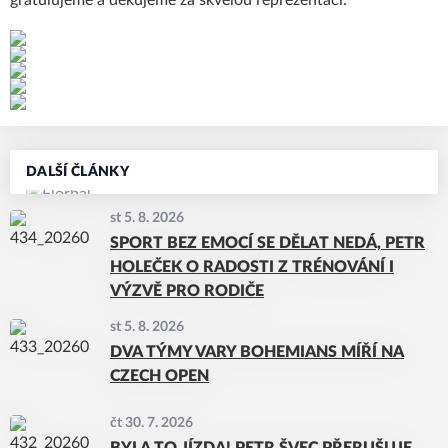
gratulujeme a děkujeme za skvělou reprezentaci.
DALŠÍ ČLÁNKY
st 5. 8. 2026
SPORT BEZ EMOCÍ SE DĚLAT NEDÁ, PETR
HOLEČEK O RADOSTI Z TRÉNOVÁNÍ I
VÝZVĚ PRO RODIČE
st 5. 8. 2026
DVA TÝMY VARY BOHEMIANS MÍŘÍ NA
CZECH OPEN
čt 30. 7. 2026