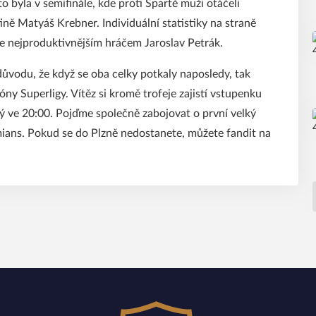
to byla v semifinále, kde proti Spartě muži otáčeli
tině Matyáš Krebner. Individuální statistiky na straně
je nejproduktivnějším hráčem Jaroslav Petrák.
důvodu, že když se oba celky potkaly naposledy, tak
óny Superligy. Vítěz si kromě trofeje zajistí vstupenku
ý ve 20:00. Pojďme společně zabojovat o první velký
ians. Pokud se do Plzně nedostanete, můžete fandit na