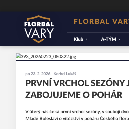
FLORBAL VAR
Klub
A-TÝM
po 23. 2. 2026
- Korbel Lukáš
PRVNÍ VRCHOL SEZÓNY JE
ZABOJUJEME O POHÁR
V úterý nás čeká první vrchol sezóny, v souboji dv
Mladé Boleslavi o vítězství v poháru Českého florb