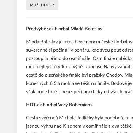
MUŽI HDT.CZ
Předvýběr.cz Florbal Mladá Boleslav
Mladá Boleslav je letos hegemonem české florbalové 
suverénně si počíná i v poháru, kde svou pouť odsta
postoupila přímo do osmifinále. Osmifinále nabídlo
mezi nejlepší čtyřku si výběr Joonase Naavy zahrál 
cestě do plzeňského finále byl pražský Chodov. Mlad
konečných 8:5 a mohla se těšit na finále. Bodově j
však bude hrozit nebezpečí prakticky od všech hráč
HDT.cz Florbal Vary Bohemians
Cesta svěřenců Michala Jedličky byla podobná, také
jasnou výhru nad Kladnem v osmifinále a dva těžké zá