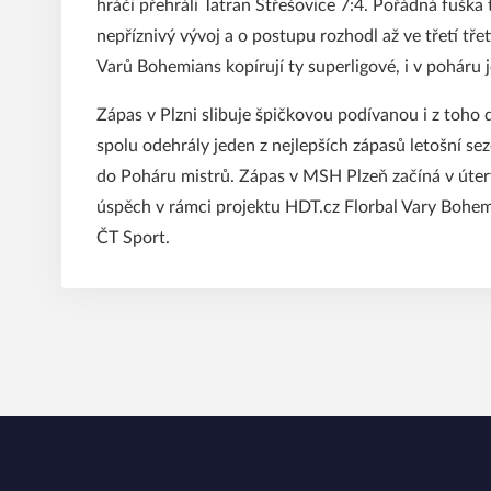
hráči přehráli Tatran Střešovice 7:4. Pořádná fuška 
nepříznivý vývoj a o postupu rozhodl až ve třetí tře
Varů Bohemians kopírují ty superligové, i v poháru 
Zápas v Plzni slibuje špičkovou podívanou i z toho 
spolu odehrály jeden z nejlepších zápasů letošní sez
do Poháru mistrů. Zápas v MSH Plzeň začíná v úter
úspěch v rámci projektu HDT.cz Florbal Vary Bohem
ČT Sport.