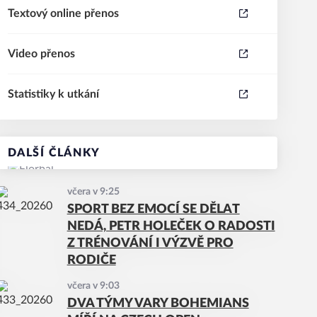
Textový online přenos
Video přenos
Statistiky k utkání
DALŠÍ ČLÁNKY
včera v 9:25
SPORT BEZ EMOCÍ SE DĚLAT
NEDÁ, PETR HOLEČEK O RADOSTI
Z TRÉNOVÁNÍ I VÝZVĚ PRO
RODIČE
včera v 9:03
DVA TÝMY VARY BOHEMIANS