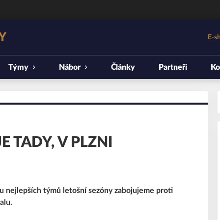
Y
E-s
Týmy
Nábor
Články
Partneři
Ko
 TADY, V PLZNI
ou nejlepších týmů letošní sezóny zabojujeme proti
alu.