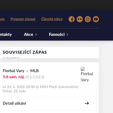
hop
Program zápasů
Členská sekce
Facebook
Flickr
Instagram
YouTube
ntakty
Akce
Fanoušci
SOUVISEJÍCÍ ZÁPAS
Florbal Vary
MLB
5:6
sam. náj.
(2:1,1:3,2:1)
út 24. 2. 2026 20:00
@
MSH Plzeň (Lokomotiva)
Pohár, 10. kolo
Detail utkání