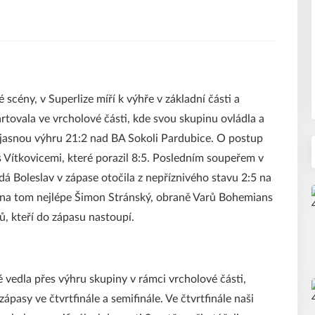
scény, v Superlize míří k výhře v základní části a
rtovala ve vrcholové části, kde svou skupinu ovládla a
 jasnou výhru 21:2 nad BA Sokoli Pardubice. O postup
s Vítkovicemi, které porazil 8:5. Posledním soupeřem v
á Boleslav v zápase otočila z nepříznivého stavu 2:5 na
e na tom nejlépe Šimon Stránský, obraně Varů Bohemians
ů, kteří do zápasu nastoupí.
 vedla přes výhru skupiny v rámci vrcholové části,
pasy ve čtvrtfinále a semifinále. Ve čtvrtfinále naši