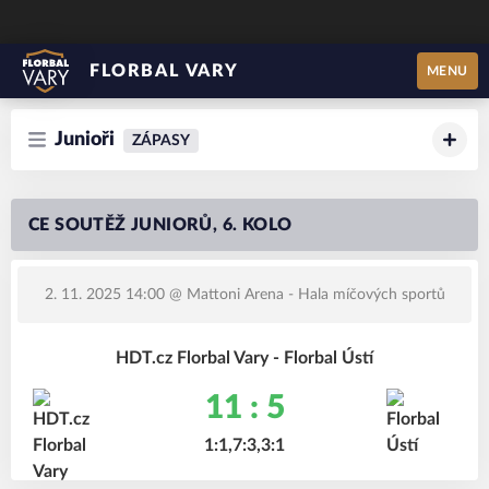
FLORBAL VARY
MENU
Junioři
ZÁPASY
CE SOUTĚŽ JUNIORŮ, 6. KOLO
2. 11. 2025 14:00
@ Mattoni Arena - Hala míčových sportů
HDT.cz Florbal Vary - Florbal Ústí
11 : 5
1:1,7:3,3:1