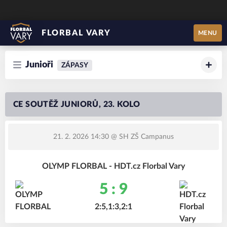
FLORBAL VARY
MENU
Junioři
ZÁPASY
CE SOUTĚŽ JUNIORŮ, 23. KOLO
21. 2. 2026 14:30
@ SH ZŠ Campanus
OLYMP FLORBAL - HDT.cz Florbal Vary
5 : 9
2:5,1:3,2:1