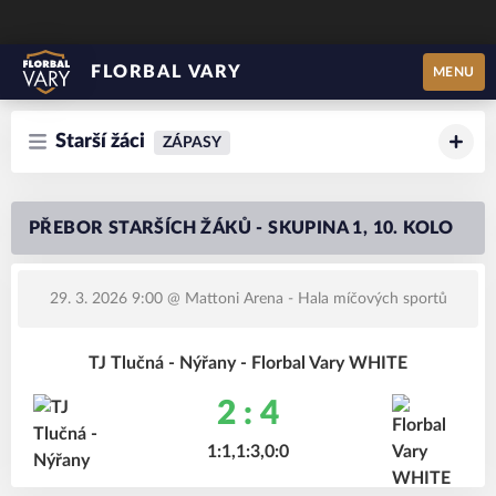
FLORBAL VARY
MENU
Starší žáci
ZÁPASY
PŘEBOR STARŠÍCH ŽÁKŮ - SKUPINA 1, 10. KOLO
29. 3. 2026 9:00
@ Mattoni Arena - Hala míčových sportů
TJ Tlučná - Nýřany - Florbal Vary WHITE
2 : 4
1:1,1:3,0:0