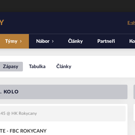
Y
E-s
Týmy
Nábor
Články
Partneři
Ko
Zápasy
Tabulka
Články
1. KOLO
:45
@ HK Rokycany
HITE - FBC ROKYCANY