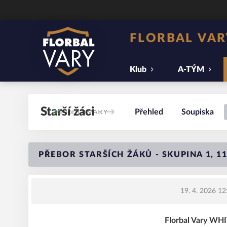
FLORBAL VAR
Klub
A-TÝM
Starší žáci
Přehled
Soupiska
PŘEBOR STARŠÍCH ŽÁKŮ - SKUPINA 1, 1
19. 4. 2026 12
Florbal Vary W