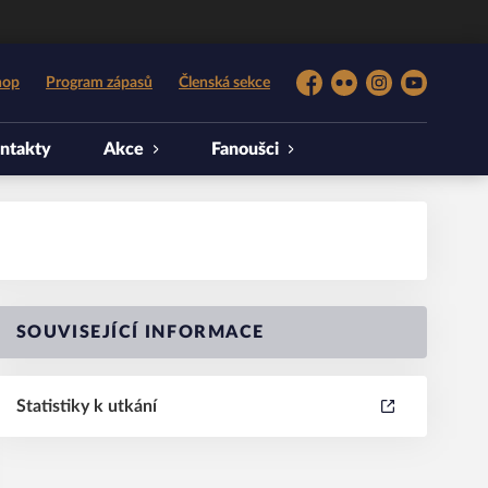
hop
Program zápasů
Členská sekce
Facebook
Flickr
Instagram
YouTube
ntakty
Akce
Fanoušci
SOUVISEJÍCÍ INFORMACE
Statistiky k utkání