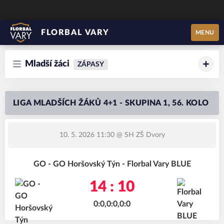
FLORBAL VARY
MENU
Mladší žáci
ZÁPASY
LIGA MLADŠÍCH ŽÁKŮ 4+1 - SKUPINA 1, 56. KOLO
10. 5. 2026 11:30
@ SH ZŠ Dvory
GO - GO Horšovský Týn - Florbal Vary BLUE
14 : 10
0:0,0:0,0:0