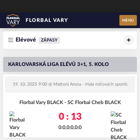
FLORBAL VARY
MENU
Elévové
ZÁPASY
KARLOVARSKÁ LIGA ELÉVŮ 3+1, 5. KOLO
19. 10. 2025 9:00
@ Mattoni Arena - Hala míčových sportů
Florbal Vary BLACK - SC Florbal Cheb BLACK
0 : 13
0:0,0:0,0:0