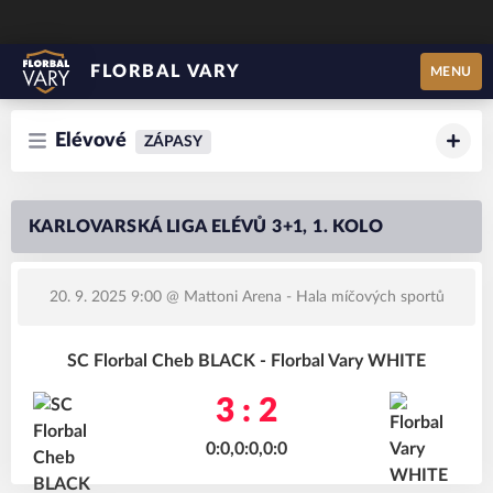
FLORBAL VARY
MENU
Elévové
ZÁPASY
KARLOVARSKÁ LIGA ELÉVŮ 3+1, 1. KOLO
20. 9. 2025 9:00
@ Mattoni Arena - Hala míčových sportů
SC Florbal Cheb BLACK - Florbal Vary WHITE
3 : 2
0:0,0:0,0:0