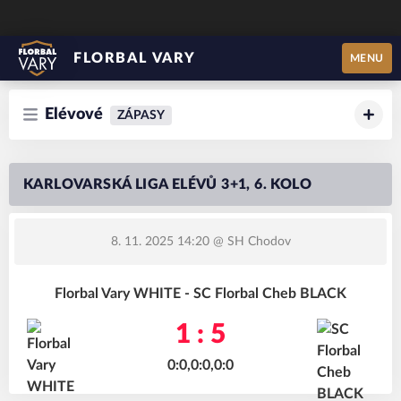
FLORBAL VARY
MENU
Elévové
ZÁPASY
KARLOVARSKÁ LIGA ELÉVŮ 3+1, 6. KOLO
8. 11. 2025 14:20
@ SH Chodov
Florbal Vary WHITE - SC Florbal Cheb BLACK
1 : 5
0:0,0:0,0:0