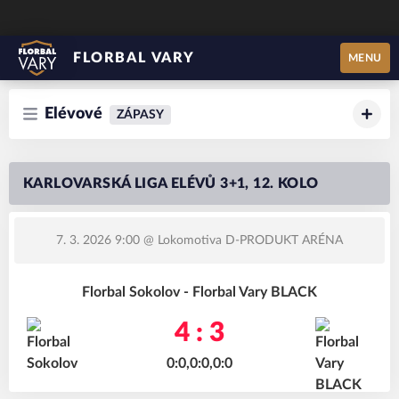
FLORBAL VARY
MENU
Elévové
ZÁPASY
KARLOVARSKÁ LIGA ELÉVŮ 3+1, 12. KOLO
7. 3. 2026 9:00
@ Lokomotiva D-PRODUKT ARÉNA
Florbal Sokolov - Florbal Vary BLACK
4 : 3
0:0,0:0,0:0