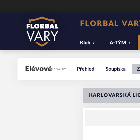
FLORBAL VAR
Klub
A-TÝM
Elévové
Přehled
Soupiska
Z
KARLOVARSKÁ LIG