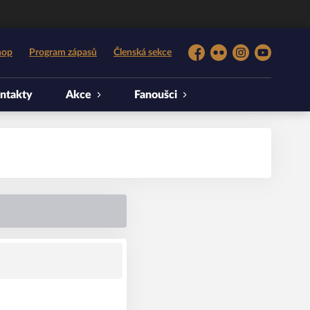
hop
Program zápasů
Členská sekce
Facebook
Flickr
Instagram
YouTube
ntakty
Akce
Fanoušci