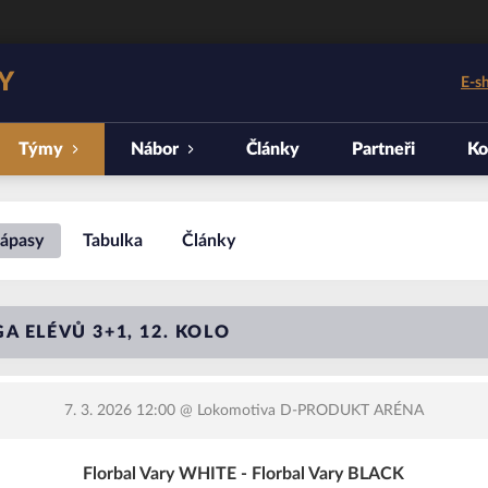
Y
E-s
Týmy
Nábor
Články
Partneři
Ko
ápasy
Tabulka
Články
A ELÉVŮ 3+1, 12. KOLO
7. 3. 2026 12:00
@ Lokomotiva D-PRODUKT ARÉNA
Florbal Vary WHITE - Florbal Vary BLACK