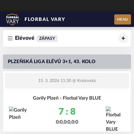
FLORBAL VARY
MENU
Elévové
ZÁPASY
PLZEŇSKÁ LIGA ELÉVŮ 3+1, 43. KOLO
15. 3. 2026 11:30
@ Krašovská
Gorily Plzeň - Florbal Vary BLUE
7 : 8
0:0,0:0,0:0