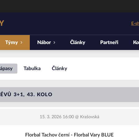
Y
E-s
Týmy
Nábor
Články
Partneři
Ko
ápasy
Tabulka
Články
ÉVŮ 3+1, 43. KOLO
15. 3. 2026 16:00
@ Krašovská
Florbal Tachov černí - Florbal Vary BLUE