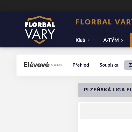
FLORBAL VAR
Klub
A-TÝM
Elévové
Přehled
Soupiska
Z
PLZEŇSKÁ LIGA EL