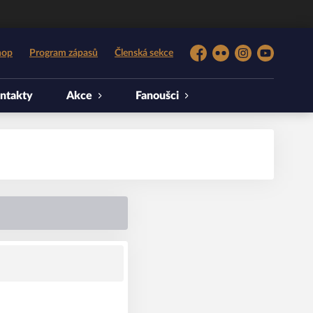
hop
Program zápasů
Členská sekce
Facebook
Flickr
Instagram
YouTube
ntakty
Akce
Fanoušci