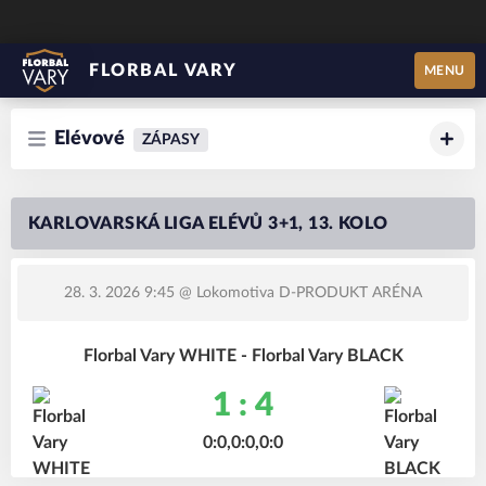
FLORBAL VARY
MENU
Elévové
ZÁPASY
KARLOVARSKÁ LIGA ELÉVŮ 3+1, 13. KOLO
28. 3. 2026 9:45
@ Lokomotiva D-PRODUKT ARÉNA
Florbal Vary WHITE - Florbal Vary BLACK
1 : 4
0:0,0:0,0:0