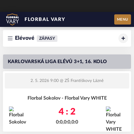
FLORBAL VARY
MENU
Elévové
ZÁPASY
KARLOVARSKÁ LIGA ELÉVŮ 3+1, 16. KOLO
2. 5. 2026 9:00
@ ZŠ Františkovy Lázně
Florbal Sokolov - Florbal Vary WHITE
4 : 2
0:0,0:0,0:0