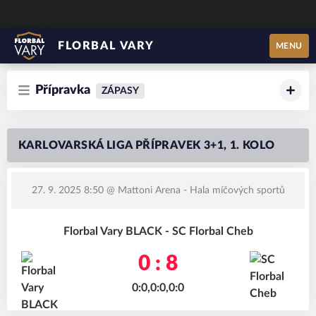
FLORBAL VARY
MENU
Přípravka
ZÁPASY
KARLOVARSKÁ LIGA PŘÍPRAVEK 3+1, 1. KOLO
27. 9. 2025 8:50
@ Mattoni Arena - Hala míčových sportů
Florbal Vary BLACK - SC Florbal Cheb
0 : 8
0:0,0:0,0:0