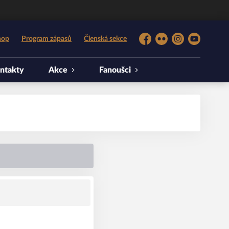
hop
Program zápasů
Členská sekce
Facebook
Flickr
Instagram
YouTube
ntakty
Akce
Fanoušci