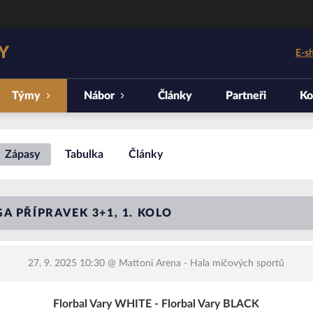
Y
E-s
Týmy
Nábor
Články
Partneři
Ko
Zápasy
Tabulka
Články
A PŘÍPRAVEK 3+1, 1. KOLO
27. 9. 2025 10:30
@ Mattoni Arena - Hala míčových sportů
Florbal Vary WHITE - Florbal Vary BLACK