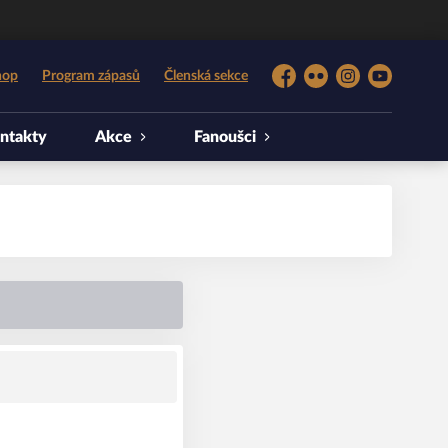
hop
Program zápasů
Členská sekce
Facebook
Flickr
Instagram
YouTube
ntakty
Akce
Fanoušci