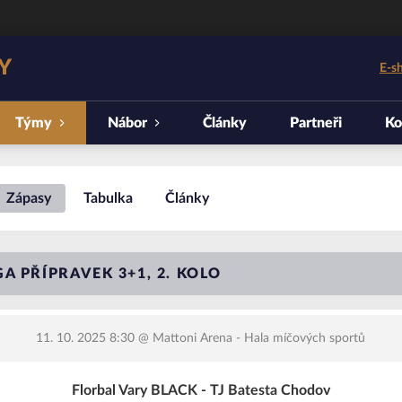
Y
E-s
Týmy
Nábor
Články
Partneři
Ko
Zápasy
Tabulka
Články
A PŘÍPRAVEK 3+1, 2. KOLO
11. 10. 2025 8:30
@ Mattoni Arena - Hala míčových sportů
Florbal Vary BLACK - TJ Batesta Chodov