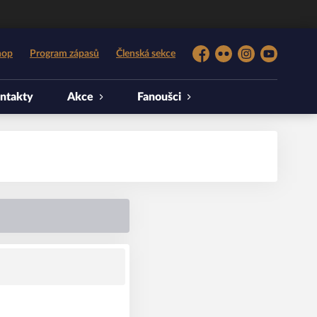
hop
Program zápasů
Členská sekce
Facebook
Flickr
Instagram
YouTube
ntakty
Akce
Fanoušci