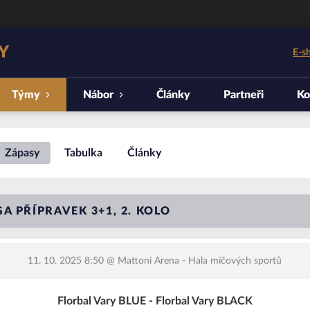
Y
E-s
Týmy
Nábor
Články
Partneři
Ko
Zápasy
Tabulka
Články
A PŘÍPRAVEK 3+1, 2. KOLO
11. 10. 2025 8:50
@ Mattoni Arena - Hala míčových sportů
Florbal Vary BLUE - Florbal Vary BLACK