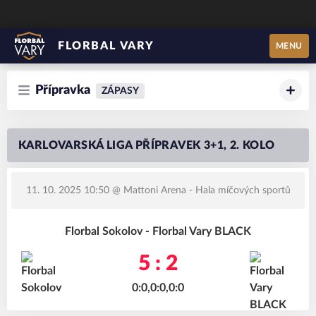
FLORBAL VARY
MENU
Přípravka
ZÁPASY
KARLOVARSKÁ LIGA PŘÍPRAVEK 3+1, 2. KOLO
11. 10. 2025 10:50
@ Mattoni Arena - Hala míčových sportů
Florbal Sokolov - Florbal Vary BLACK
5 : 2
0:0,0:0,0:0