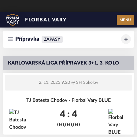
FLORBAL VARY
MENU
Přípravka
ZÁPASY
KARLOVARSKÁ LIGA PŘÍPRAVEK 3+1, 3. KOLO
2. 11. 2025 9:20
@ SH Sokolov
TJ Batesta Chodov - Florbal Vary BLUE
4 : 4
0:0,0:0,0:0