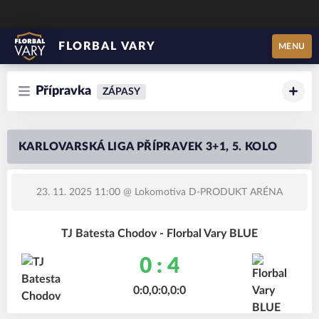
FLORBAL VARY
MENU
Přípravka
ZÁPASY
KARLOVARSKÁ LIGA PŘÍPRAVEK 3+1, 5. KOLO
23. 11. 2025 11:00
@ Lokomotiva D-PRODUKT ARÉNA
TJ Batesta Chodov - Florbal Vary BLUE
0 : 4
0:0,0:0,0:0