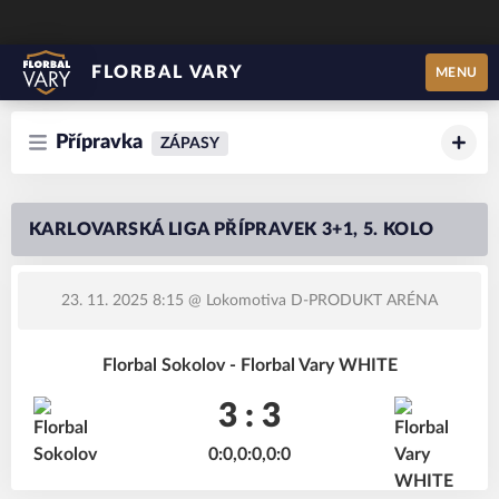
FLORBAL VARY
MENU
Přípravka
ZÁPASY
KARLOVARSKÁ LIGA PŘÍPRAVEK 3+1, 5. KOLO
23. 11. 2025 8:15
@ Lokomotiva D-PRODUKT ARÉNA
Florbal Sokolov - Florbal Vary WHITE
3 : 3
0:0,0:0,0:0