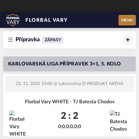
FLORBAL VARY
MENU
Přípravka
ZÁPASY
KARLOVARSKÁ LIGA PŘÍPRAVEK 3+1, 5. KOLO
23. 11. 2025 10:00
@ Lokomotiva D-PRODUKT ARÉNA
Florbal Vary WHITE - TJ Batesta Chodov
2 : 2
0:0,0:0,0:0