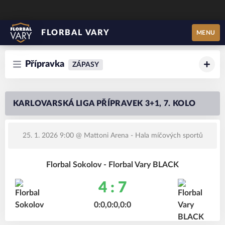
FLORBAL VARY
MENU
Přípravka
ZÁPASY
KARLOVARSKÁ LIGA PŘÍPRAVEK 3+1, 7. KOLO
25. 1. 2026 9:00
@ Mattoni Arena - Hala míčových sportů
Florbal Sokolov - Florbal Vary BLACK
4 : 7
0:0,0:0,0:0