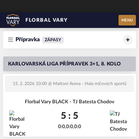
FLORBAL VARY
MENU
Přípravka
ZÁPASY
KARLOVARSKÁ LIGA PŘÍPRAVEK 3+1, 8. KOLO
15. 2. 2026 10:00
@ Mattoni Arena - Hala míčových sportů
Florbal Vary BLACK - TJ Batesta Chodov
5 : 5
0:0,0:0,0:0