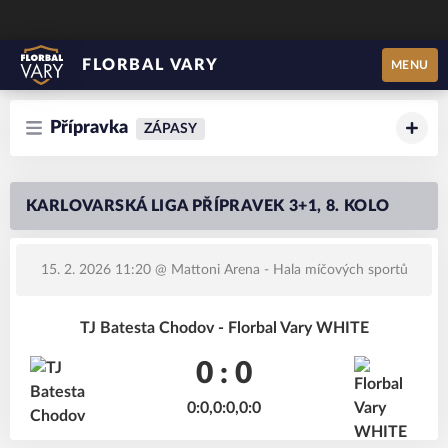
FLORBAL VARY
MENU
Přípravka
ZÁPASY
KARLOVARSKÁ LIGA PŘÍPRAVEK 3+1, 8. KOLO
15. 2. 2026 11:20
@ Mattoni Arena - Hala míčových sportů
TJ Batesta Chodov - Florbal Vary WHITE
0 : 0
0:0,0:0,0:0