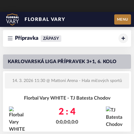
FLORBAL VARY
MENU
Přípravka
ZÁPASY
KARLOVARSKÁ LIGA PŘÍPRAVEK 3+1, 6. KOLO
14. 3. 2026 11:30
@ Mattoni Arena - Hala míčových sportů
Florbal Vary WHITE - TJ Batesta Chodov
2 : 4
0:0,0:0,0:0