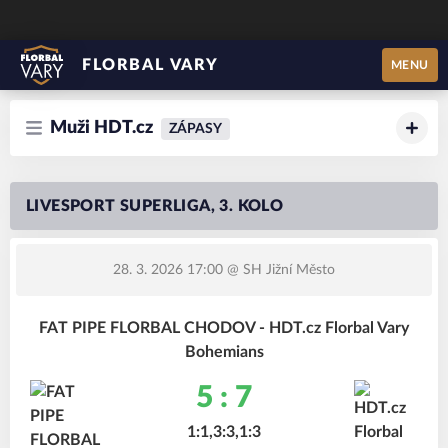
FLORBAL VARY
MENU
Muži HDT.cz
ZÁPASY
LIVESPORT SUPERLIGA, 3. KOLO
28. 3. 2026 17:00
@ SH Jižní Město
FAT PIPE FLORBAL CHODOV - HDT.cz Florbal Vary
Bohemians
5 : 7
1:1,3:3,1:3