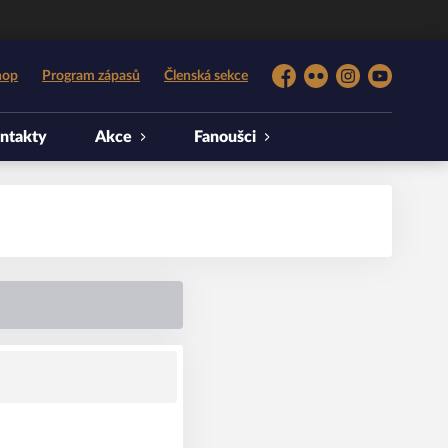
hop
Program zápasů
Členská sekce
Facebook
Flickr
Instagram
YouTube
ntakty
Akce
Fanoušci