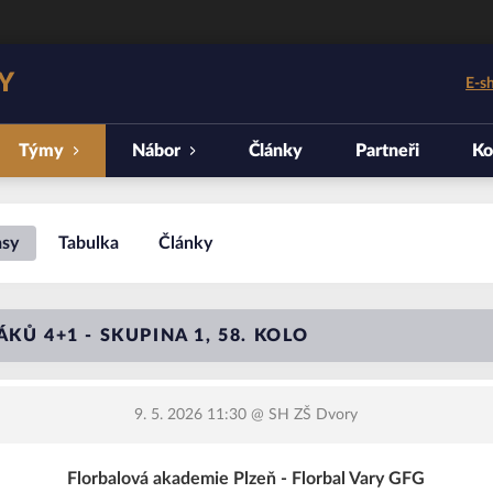
Y
E-s
Týmy
Nábor
Články
Partneři
Ko
asy
Tabulka
Články
KŮ 4+1 - SKUPINA 1, 58. KOLO
9. 5. 2026 11:30
@ SH ZŠ Dvory
Florbalová akademie Plzeň - Florbal Vary GFG