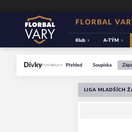
FLORBAL VAR
Klub
A-TÝM
Dívky
Přehled
Soupiska
Záp
LIGA MLADŠÍCH ŽÁ