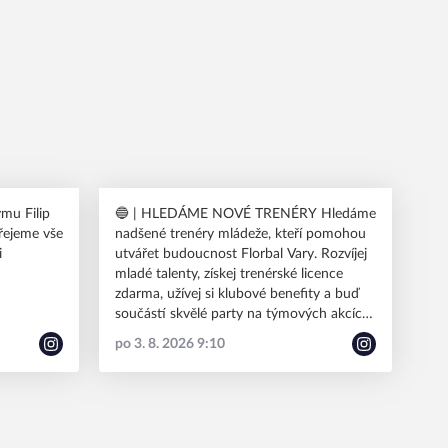
🔵 | HLEDÁME NOVÉ TRENÉRY Hledáme
řejeme vše
nadšené trenéry mládeže, kteří pomohou
i
utvářet budoucnost Florbal Vary. Rozvíjej
mladé talenty, získej trenérské licence
zdarma, užívej si klubové benefity a buď
součástí skvělé party na týmových akcích!
Máš chuť do toho jít s námi? Napiš nám
po 3. 8. 2026 9:10
na sekretar@florbalkv.cz nebo zavolej na
723 347 824. Více info najdeš na
www.florbalvary.cz #varyfamily
#florbalvary