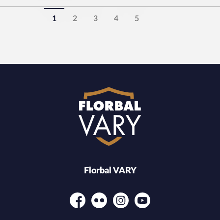
1
2
3
4
5
Florbal VARY
Facebook
Flickr
Instagram
YouTube