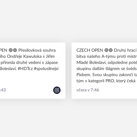
N 🔵🟢 Přesilovková souhra
CZECH OPEN 🔵🟢 Druhý hrací 
cího Ondřeje Kawuloka s Jiřím
bitva našeho A-týmu proti mist
přinesla druhé vedení v zápase
Mladé Boleslavi, odpoledne poté
s Mladou Boleslaví. #HDTcz #spolusilnejsi
skupinu dalším šlágrem se švéd
Pixbem. Svou skupinu zakončí také mladý
tým v kategorii PRO, který čeká
Umea a švýcarský Obwalden. #HDTcz
2:43
včera v 7:46
#spolusilnejsi