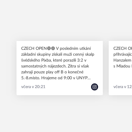
CZECH OPEN🔵🟢 V posledním utkání
CZECH OPE
základní skupiny získali muži cenný skalp
přihrávají
švédského Pixba, které porazili 3:2 v
Hanzalem 
samostatných nájezdech. Zítra si však
zahrají pouze play off B o konečné
5.-8.místo. Hrajeme od 9:00 v UNYP
aréně. #HDTcz #spolusilnejsi
včera v 20:21
včera v 1