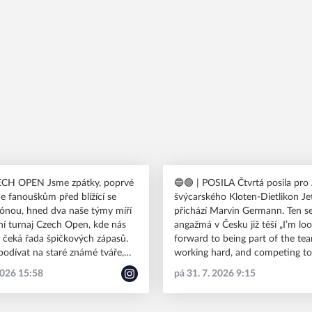
 Jsme zpátky, poprvé
🔵🟢 | POSILA Čtvrtá posila pro A-tým. Ze
e fanouškům před blížící se
švýcarského Kloten-Dietlikon Je
ónou, hned dva naše týmy míří
přichází Marvin Germann. Ten se na
ní turnaj Czech Open, kde nás
angažmá v Česku již těší „I’m lo
a čeká řada špičkových zápasů.
forward to being part of the te
 podívat na staré známé tváře,
working hard, and competing to
ly nebo talentované mladíky.
Excited for what’s ahead!" #HDTcz
2026 15:58
pá 31. 7. 2026 9:15
polusilnejsi
#spolusilnejsi