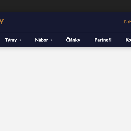
Y
E-s
Týmy
Nábor
Články
Partneři
Ko