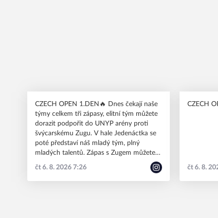
CZECH OPEN 1.DEN🔥 Dnes čekají naše
CZECH OP
týmy celkem tři zápasy, elitní tým můžete
dorazit podpořit do UNYP arény proti
švýcarskému Zugu. V hale Jedenáctka se
poté představí náš mladý tým, plný
mladých talentů. Zápas s Zugem můžete
sledovat také přes videopřenos ➡️
čt 6. 8. 2026 7:26
čt 6. 8. 2
https://1url.cz/deZo6 #HDTcz
#spolusilnejsi