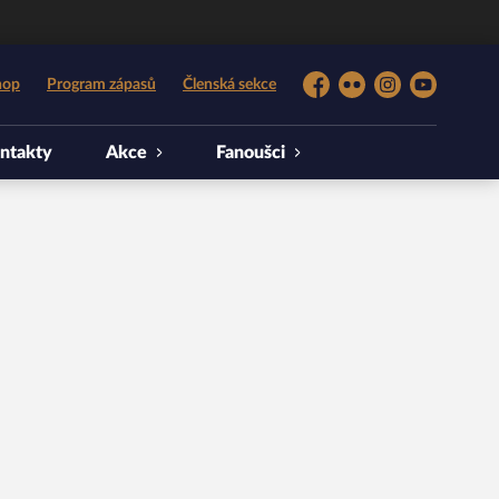
hop
Program zápasů
Členská sekce
Facebook
Flickr
Instagram
YouTube
ntakty
Akce
Fanoušci