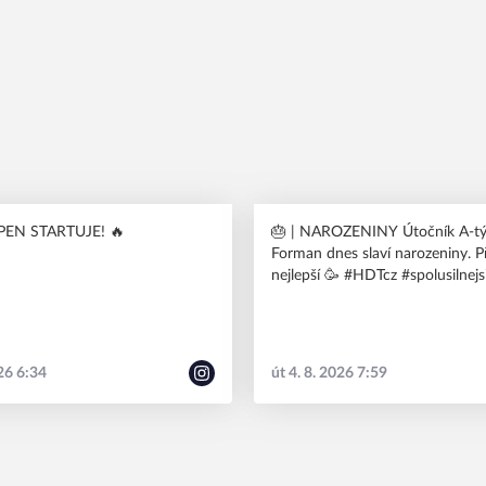
EN STARTUJE! 🔥
🎂 | NAROZENINY Útočník A-týmu Filip
Forman dnes slaví narozeniny. P
nejlepší 🥳 #HDTcz #spolusilnejs
026 6:34
út 4. 8. 2026 7:59