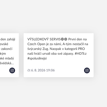
den zahájí
VÝSLEDKOVÝ SERVIS🔵🟢 První den na
rovské
Czech Open je za námi, A-tým nestačil na
 zakončí
švýcarský Zug. Naopak v kategorii PRO
ským
naši hráči urvali oba své zápasy. #HDTcz
#spolusilnejsi
 švédská
čt 6. 8. 2026 19:06