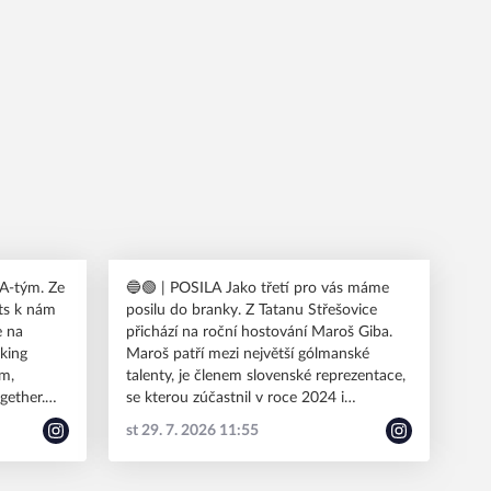
🔵🟢 | POSILA Jako třetí pro vás máme
ts k nám
posilu do branky. Z Tatanu Střešovice
přichází na roční hostování Maroš Giba.
oking
Maroš patří mezi největší gólmanské
am,
talenty, je členem slovenské reprezentace,
gether.
se kterou zúčastnil v roce 2024 i
Mistrovství světa. Nyní přichází posílit
st 29. 7. 2026 11:55
kádr Vary Bohemians, kde vytvoří dvojici s
Adamem Draslarem. #HDTcz
#spolusilnejsi