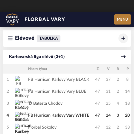
FLORBAL VARY
MENU
Elévové
TABULKA
Karlovarská liga elévů (3+1)
Název týmu
Z
V
R
P
1
FB Hurrican Karlovy Vary BLACK
47
37
2
8
2
FB Hurrican Karlovy Vary BLUE
47
31
2
14
3
TJ Batesta Chodov
47
25
4
18
4
FB Hurrican Karlovy Vary WHITE
47
24
3
20
5
Florbal Sokolov
47
12
2
33