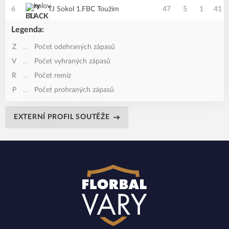
6
TJ Sokol 1.FBC Toužim
47
5
1
41
Legenda:
Z
...
Počet odehraných zápasů
V
...
Počet vyhraných zápasů
R
...
Počet remíz
P
...
Počet prohraných zápasů
EXTERNÍ PROFIL SOUTĚŽE